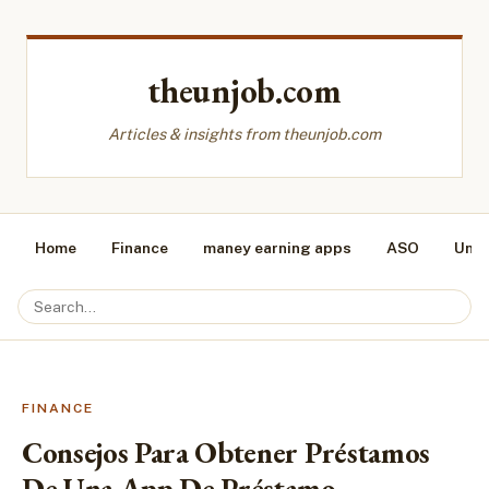
theunjob.com
Articles & insights from theunjob.com
Home
Finance
maney earning apps
ASO
Unca
FINANCE
Consejos Para Obtener Préstamos
De Una App De Préstamo